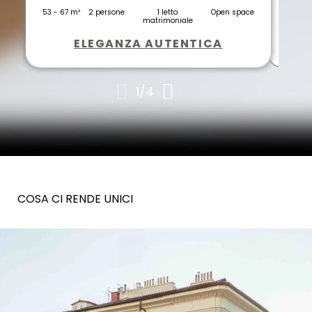
53 - 67 m²
2 persone
1 letto
Open space
125 m²
63-93 m
53-79 m
matrimoniale
ELEGANZA AUTENTICA
1
/
4
COSA CI RENDE UNICI