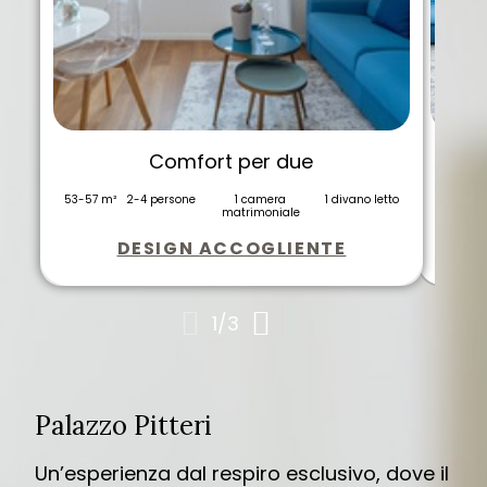
Comfort per due
53-57 m²
2-4 persone
1 camera
1 divano letto
80 m²
79 m²
2
matrimoniale
DESIGN ACCOGLIENTE
1
/
3
Palazzo Pitteri
Un’esperienza dal respiro esclusivo, dove il