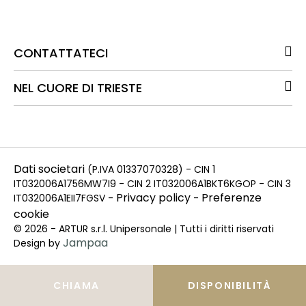
CONTATTATECI
NEL CUORE DI TRIESTE
Dati societari
(P.IVA 01337070328) - CIN 1
IT032006A1756MW7I9 - CIN 2 IT032006A1BKT6KGOP - CIN 3
Privacy policy
Preferenze
IT032006A1EII7FGSV -
-
cookie
© 2026 - ARTUR s.r.l. Unipersonale | Tutti i diritti riservati
Jampaa
Design by
CHIAMA
DISPONIBILITÀ