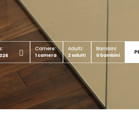
a:
Camere:
Adulti:
Bambini: