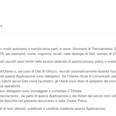
it
n modo autonomo o tramite terze parti, ci sono: Strumenti di Tracciamento; Dati 
DFA, per esempio); nome; cognome; email; varie tipologie di Dati; numero di Ute
li raccolti sono forniti nelle sezioni dedicate di questa privacy policy o median
ll'Utente o, nel caso di Dati di Utilizzo, raccolti automaticamente durante l'u
i da questa Applicazione sono obbligatori. Se l’Utente rifiuta di comunicarli, 
e indichi alcuni Dati come facoltativi, gli Utenti sono liberi di astenersi dal c
ua operatività.
no obbligatori sono incoraggiati a contattare il Titolare.
tracciamento - da parte di questa Applicazione o dei titolari dei servizi terzi uti
finalità descritte nel presente documento e nella Cookie Policy.
i di terzi ottenuti, pubblicati o condivisi mediante questa Applicazione.