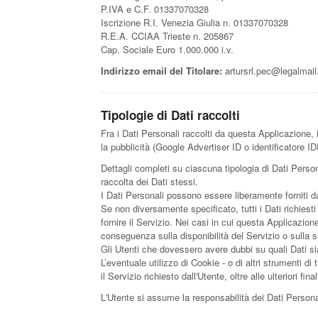
P.IVA e C.F. 01337070328
Iscrizione R.I. Venezia Giulia n. 01337070328
R.E.A. CCIAA Trieste n. 205867
Cap. Sociale Euro 1.000.000 i.v.
Indirizzo email del Titolare:
artursrl.pec@legalmail.
Tipologie di Dati raccolti
Fra i Dati Personali raccolti da questa Applicazione, i
la pubblicità (Google Advertiser ID o identificatore I
Dettagli completi su ciascuna tipologia di Dati Persona
raccolta dei Dati stessi.
I Dati Personali possono essere liberamente forniti da
Se non diversamente specificato, tutti i Dati richiest
fornire il Servizio. Nei casi in cui questa Applicazion
conseguenza sulla disponibilità del Servizio o sulla s
Gli Utenti che dovessero avere dubbi su quali Dati sia
L’eventuale utilizzo di Cookie - o di altri strumenti di 
il Servizio richiesto dall'Utente, oltre alle ulteriori 
L'Utente si assume la responsabilità dei Dati Personal