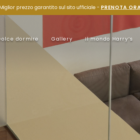
Miglior prezzo garantito sul sito ufficiale -
PRENOTA OR
Dolce dormire
Gallery
Il mondo Harry’s