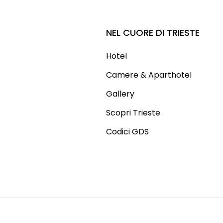
NEL CUORE DI TRIESTE
Hotel
Camere & Aparthotel
Gallery
Scopri Trieste
Codici GDS
7I9 - CIN 2 IT032006A1BKT6KGOP - CIN 3 IT032006A1EII7FGSV -