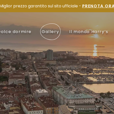
Miglior prezzo garantito sul sito ufficiale -
PRENOTA OR
Dolce dormire
Gallery
Il mondo Harry’s