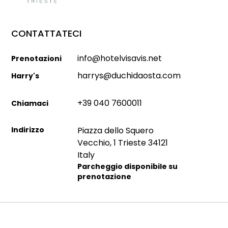
CONTATTATECI
info@hotelvisavis.net
Prenotazioni
harrys@duchidaosta.com
Harry's
+39 040 7600011
Chiamaci
Indirizzo
Piazza dello Squero
Vecchio, 1 Trieste 34121
Italy
Parcheggio disponibile su
prenotazione
Dati societari
(P.IVA 01337070328) - CIN 1 IT032006A1756MW