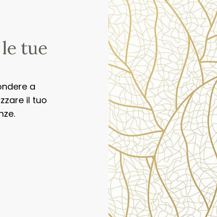
 le tue
ondere a
zare il tuo
nze.