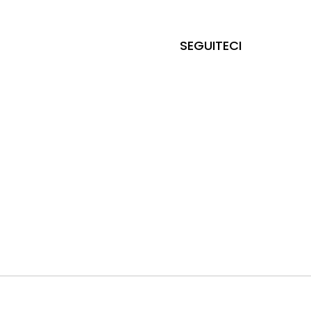
SEGUITECI
Design by
© 2026 - ARTUR s.r.l. Unipersonale | Tutti i