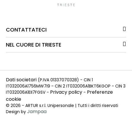
CONTATTATECI
NEL CUORE DI TRIESTE
Dati societari
(P.IVA 01337070328) - CIN 1
IT032006A1756MW7I9 - CIN 2 IT032006A1BKT6KGOP - CIN 3
Privacy policy
Preferenze
IT032006A1EII7FGSV -
-
cookie
© 2026 - ARTUR s.r.l. Unipersonale | Tutti i diritti riservati
Jampaa
Design by