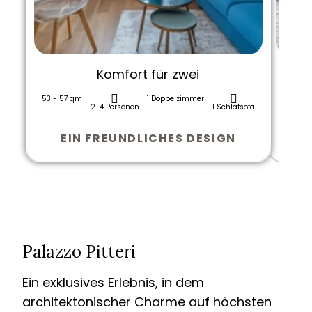
Komfort für zwei
53 - 57 qm
1 Doppelzimmer
79 qm
80 qm
2-4 Personen
1 Schlafsofa
EIN FREUNDLICHES DESIGN
1
/
3
Palazzo Pitteri
Ein exklusives Erlebnis, in dem
architektonischer Charme auf höchsten