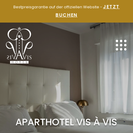
ZUM
JETZT
Bestpreisgarantie auf der offiziellen Website -
INHALT
BUCHEN
SPRINGEN
APARTHOTEL VIS À VIS