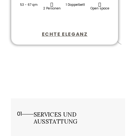
53 - 67 qm
1 Doppelbett
125 qm
53 - 7
2 Personen
Open space
63 - 93
GE
ECHTE ELEGANZ
D
1
/
4
01
SERVICES UND
AUSSTATTUNG