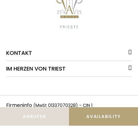
KONTAKT
IM HERZEN VON TRIEST
Firmeninfo
(MwSt 01337070328) - CIN 1
IT032006A1756MW7I9 - CIN 2 IT032006A1BKT6KGOP - CIN 3
ANRUFEN
AVAILABILITY
Datenschutzerklärung
Cookie-
IT032006A1EII7FGSV -
-
Einstellungen
© 2026 - ARTUR s.r.l. Unipersonale | Alle Rechte
vorbehalten