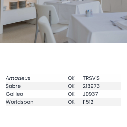
Amadeus
OK
TRSVIS
Sabre
OK
213973
Galileo
OK
J0937
Worldspan
OK
11512